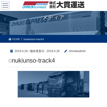
メディア
HOME
onukiunso-track4
2019.4.26
/ 最終更新日 :
2019.4.26
ohnukiadmin
onukiunso-track4