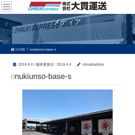
メディア
HOME
onukiunso-base-s
2019.4.4
/ 最終更新日 :
2019.4.4
ohnukiadmin
onukiunso-base-s